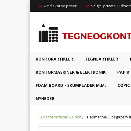
Altid skarpe priser
Salg til private, virkso
KONTORARTIKLER
TEGNEARTIKLER
KONTORMASKINER & ELEKTRONIK
PAPIR 
FOAM BOARD - SKUMPLADER M.M.
COPIC
NYHEDER
Kunstnerartikler & Hobby
»
Papmaché/Gipsgaze/Væ