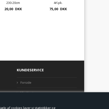
230-20cm
4rl.pk.
20,00 DKK
75,00 DKK
KUNDESERVICE
Forside
Min Konto
Nyheder
lp af cookies laver vi statistikker og