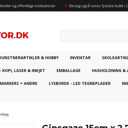
mheder og offentlige institutioner
Besøg også vores fysiske butik i
KUNSTNERARTIKLER & HOBBY
INVENTAR
SKOLEARTIK
- KOPI, LASER & INKJET
EMBALLAGE
HUSHOLDNING & 
 MARKERS + ANDRE
LYSBORDE - LED TEGNEPLADER
MI
rktøj