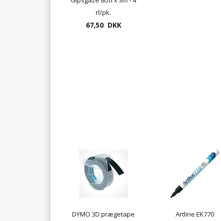
rl/pk.
67,50 DKK
DYMO 3D prægetape
Artline EK770