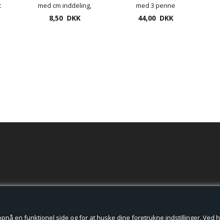
t
med cm inddeling,
med 3 penne
8,50 DKK
Wedo
44,00 DKK
der cookies.
å en funktionel side og for at huske dine foretrukne indstillinger. Ved hjæ