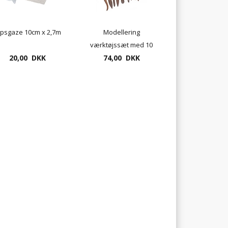
ipsgaze 10cm x 2,7m
Modellering
værktøjssæt med 10
20,00 DKK
dele UDSOLGT
74,00 DKK