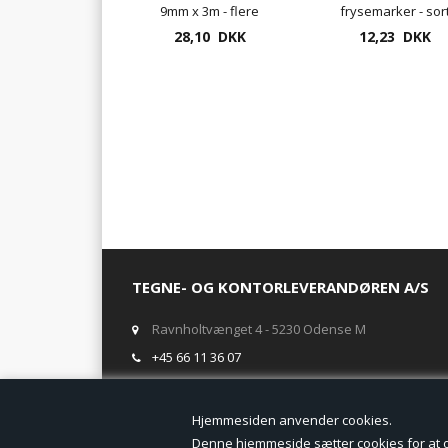
9mm x 3m - flere
frysemarker - sor
28,10 DKK
farver
12,23 DKK
TEGNE- OG KONTORLEVERANDØREN A/S
Ravnholtvænget 4 - 5230 Odense M
+45 66 11 36 07
salg@tegneogkontor.dk
Hjemmesiden anven
ÅBNINGSTIDER I BUTIKKEN
Denne hjemmeside sætter cookies for at opn