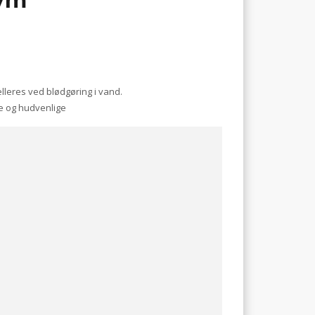
,7m
leres ved blødgøring i vand.
e og hudvenlige