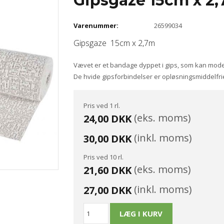
Gipsgaze 15cm x 2
Varenummer:
26599034
Gipsgaze 15cm x 2,7m
Vævet er et bandage dyppet i gips, som kan model
De hvide gipsforbindelser er opløsningsmiddelfri
Pris ved 1 rl.
(eks. moms)
24,00 DKK
(inkl. moms)
30,00 DKK
Pris ved 10 rl.
(eks. moms)
21,60 DKK
(inkl. moms)
27,00 DKK