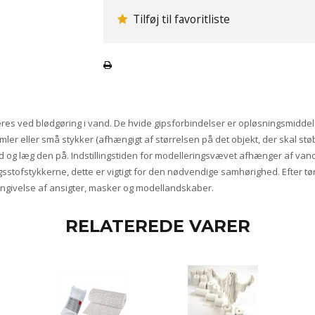
Tilføj til favoritliste
es ved blødgøring i vand. De hvide gipsforbindelser er opløsningsmiddelfr
rimler eller små stykker (afhængigt af størrelsen på det objekt, der skal 
vand og læg den på. Indstillingstiden for modelleringsvævet afhænger af van
stofstykkerne, dette er vigtigt for den nødvendige samhørighed. Efter tør
 gengivelse af ansigter, masker og modellandskaber.
RELATEREDE VARER