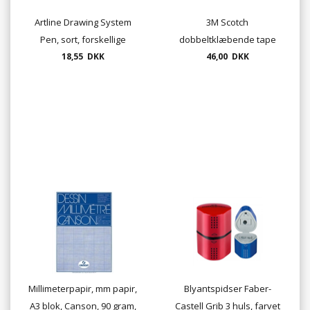
Artline Drawing System
3M Scotch
Pen, sort, forskellige
dobbeltklæbende tape
18,55 DKK
tykkelser
136D - 12 mm. x 6,3m.
46,00 DKK
Millimeterpapir, mm papir,
Blyantspidser Faber-
A3 blok, Canson, 90 gram,
Castell Grib 3 huls, farvet