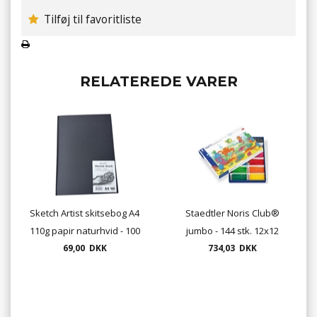
Tilføj til favoritliste
RELATEREDE VARER
Sketch Artist skitsebog A4
Staedtler Noris Club®
110g papir naturhvid - 100
jumbo - 144 stk. 12x12
69,00 DKK
sider
734,03 DKK
farver