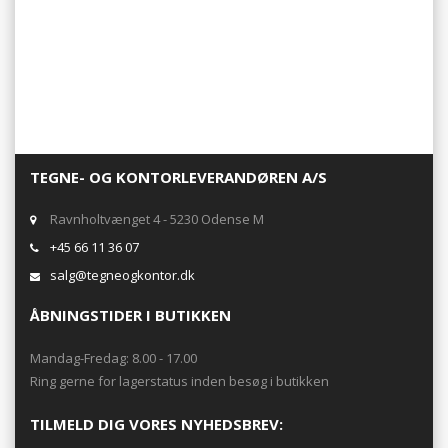
TEGNE- OG KONTORLEVERANDØREN A/S
Ravnholtvænget 4 - 5230 Odense M
+45 66 11 36 07
salg@tegneogkontor.dk
ÅBNINGSTIDER I BUTIKKEN
Mandag-Fredag: 8.00 - 17.00
Ring gerne for lagerstatus inden besøg i butikken
TILMELD DIG VORES NYHEDSBREV: