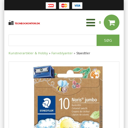
0
Kunstnerartikler & Hobby
»
Farveblyanter
»
Staedtler