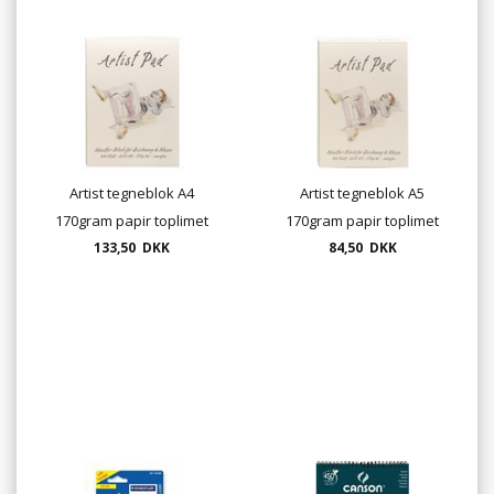
Artist tegneblok A4
Artist tegneblok A5
170gram papir toplimet
170gram papir toplimet
133,50 DKK
UDSOLGT
84,50 DKK