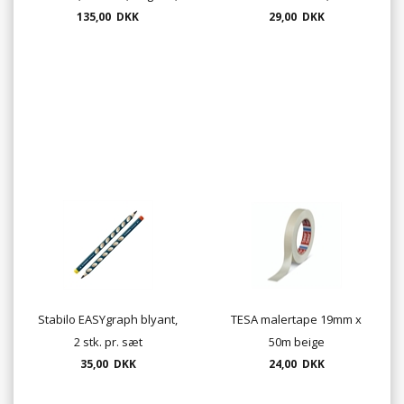
135,00 DKK
blå
29,00 DKK
Stabilo EASYgraph blyant,
TESA malertape 19mm x
2 stk. pr. sæt
50m beige
35,00 DKK
afdækningstape 4316
24,00 DKK