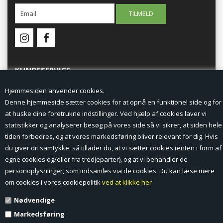
KUNDESERVICE
Hjemmesiden anvender cookies.
Forside
Denne hjemmeside sætter cookies for at opnå en funktionel side og for
at huske dine foretrukne indstillinger. Ved hjælp af cookies laver vi
Min Konto
statistikker og analyserer besøg på vores side så vi sikrer, at siden hele
tiden forbedres, og at vores markedsføring bliver relevant for dig. Hvis
Nyheder
du giver dit samtykke, så tillader du, at vi sætter cookies (enten i form af
Vilkår og betingelser
egne cookies og/eller fra tredjeparter), og at vi behandler de
personoplysninger, som indsamles via de cookies. Du kan læse mere
Profil
om cookies i vores cookiepolitik
ved at klikke her
Nødvendige
Erhverv log ind (B2B)
Markedsføring
Ansøg om log ind til Erhverv (B2B)