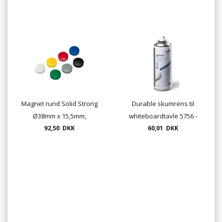
Magnet rund Solid Strong
Durable skumrens til
Ø38mm x 15,5mm,
whiteboardtavle 5756 -
bæreevne 2,5kg, 10 pr.
92,50 DKK
60,01 DKK
400 ml
pakke