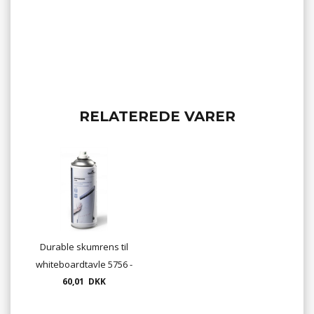
RELATEREDE VARER
Durable skumrens til
whiteboardtavle 5756 -
60,01 DKK
400 ml