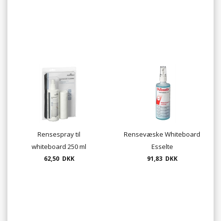
Rensespray til
Rensevæske Whiteboard
whiteboard 250 ml
Esselte
Durable inkl.
62,50 DKK
91,83 DKK
mikrofiberklud