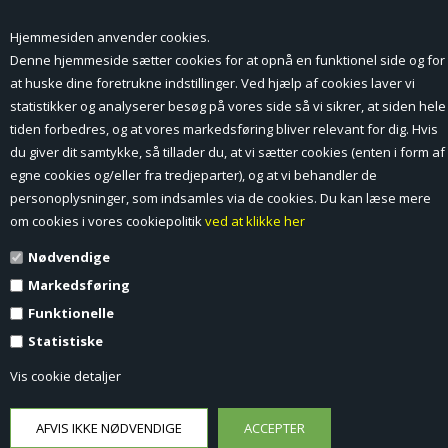
Hjemmesiden anvender cookies.
Forside
Denne hjemmeside sætter cookies for at opnå en funktionel side og for
at huske dine foretrukne indstillinger. Ved hjælp af cookies laver vi
Min Konto
statistikker og analyserer besøg på vores side så vi sikrer, at siden hele
tiden forbedres, og at vores markedsføring bliver relevant for dig. Hvis
Nyheder
du giver dit samtykke, så tillader du, at vi sætter cookies (enten i form af
Vilkår og betingelser
egne cookies og/eller fra tredjeparter), og at vi behandler de
personoplysninger, som indsamles via de cookies. Du kan læse mere
Profil
om cookies i vores cookiepolitik
ved at klikke her
Nødvendige
Erhverv log ind (B2B)
Markedsføring
Ansøg om log ind til Erhverv (B2B)
Funktionelle
Statistiske
Kontakt
Vis cookie detaljer
Favorit
Fortrydelsesformular