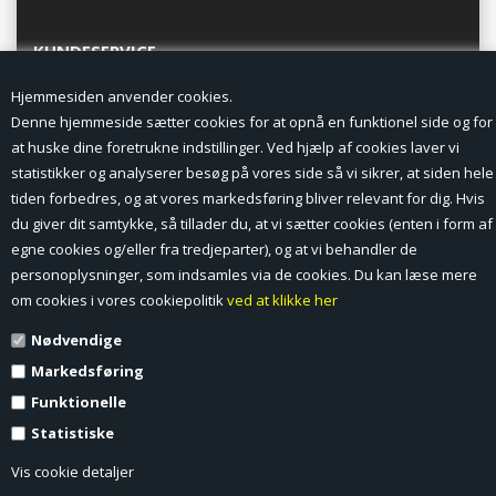
KUNDESERVICE
Hjemmesiden anvender cookies.
Forside
Denne hjemmeside sætter cookies for at opnå en funktionel side og for
at huske dine foretrukne indstillinger. Ved hjælp af cookies laver vi
Min Konto
statistikker og analyserer besøg på vores side så vi sikrer, at siden hele
tiden forbedres, og at vores markedsføring bliver relevant for dig. Hvis
Nyheder
du giver dit samtykke, så tillader du, at vi sætter cookies (enten i form af
Vilkår og betingelser
egne cookies og/eller fra tredjeparter), og at vi behandler de
personoplysninger, som indsamles via de cookies. Du kan læse mere
Profil
om cookies i vores cookiepolitik
ved at klikke her
Nødvendige
Erhverv log ind (B2B)
Markedsføring
Ansøg om log ind til Erhverv (B2B)
Funktionelle
Statistiske
Kontakt
Vis cookie detaljer
Favorit