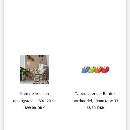
Kæmpe hessian
Tapedispenser Bantex
opslagstavle 180x120 cm
bordmodel, 19mm tape 33
med træramme
899,00 DKK
68,30 DKK
m.