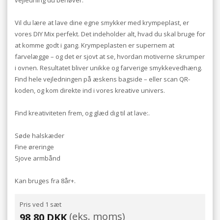
Vil du lære at lave dine egne smykker med krympeplast, er
vores DIY Mix perfekt. Det indeholder alt, hvad du skal bruge for
at komme godt i gang. Krympeplasten er supernem at
farvelægge – og det er sjovt at se, hvordan motiverne skrumper
i ovnen. Resultatet bliver unikke og farverige smykkevedhæng.
Find hele vejledningen på æskens bagside – eller scan QR-
koden, og kom direkte ind i vores kreative univers.
Find kreativiteten frem, og glæd dig til at lave:.
Søde halskæder
Fine øreringe
Sjove armbånd
Kan bruges fra 8år+.
Pris ved 1 sæt
(eks. moms)
98,80 DKK