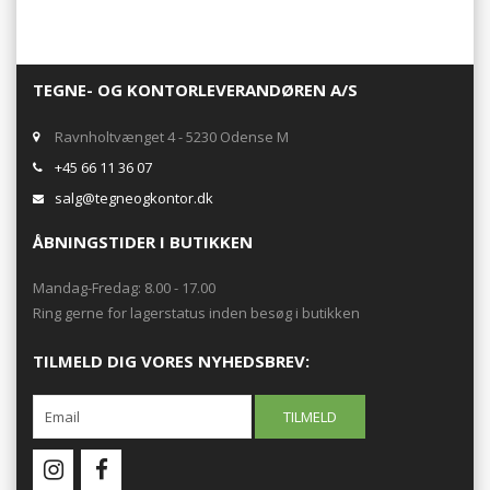
TEGNE- OG KONTORLEVERANDØREN A/S
Ravnholtvænget 4 - 5230 Odense M
+45 66 11 36 07
salg@tegneogkontor.dk
ÅBNINGSTIDER I BUTIKKEN
Mandag-Fredag: 8.00 - 17.00
Ring gerne for lagerstatus inden besøg i butikken
TILMELD DIG VORES NYHEDSBREV: