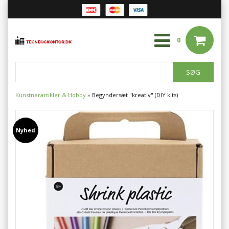
0
Kunstnerartikler & Hobby
»
Begyndersæt "kreativ" (DIY kits)
Nyhed