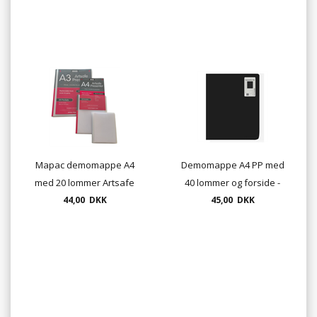
Mapac demomappe A4
Demomappe A4 PP med
med 20 lommer Artsafe
40 lommer og forside -
44,00 DKK
Presenter
45,00 DKK
sort