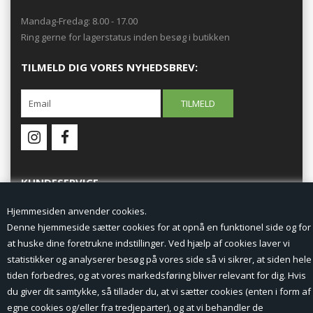
Mandag-Fredag: 8.00 - 17.00
Ring gerne for lagerstatus inden besøg i butikken
TILMELD DIG VORES NYHEDSBREV:
KUNDESERVICE
Hjemmesiden anvender cookies.
Forside
Denne hjemmeside sætter cookies for at opnå en funktionel side og for
at huske dine foretrukne indstillinger. Ved hjælp af cookies laver vi
Min Konto
statistikker og analyserer besøg på vores side så vi sikrer, at siden hele
tiden forbedres, og at vores markedsføring bliver relevant for dig. Hvis
Nyheder
du giver dit samtykke, så tillader du, at vi sætter cookies (enten i form af
Vilkår og betingelser
egne cookies og/eller fra tredjeparter), og at vi behandler de