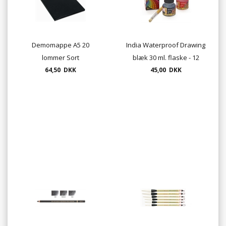
Demomappe A5 20
India Waterproof Drawing
lommer Sort
blæk 30 ml. flaske - 12
64,50 DKK
45,00 DKK
farver