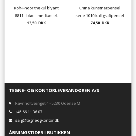
Koh-i-noor trækul blyant
China kunstnerpensel
8811 - blød - medium el.
serie 1010 kalligrafipensel
13,50 DKK
hård
74,50 DKK
TEGNE- OG KONTORLEVERANDØREN A/S
Ravnholtvænget 4 - 5230 Odense M
+45 66 11 36 07
salg@tegneogkontor.dk
ÅBNINGSTIDER I BUTIKKEN