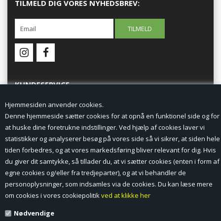
TILMELD DIG VORES NYHEDSBREV:
KUNDESERVICE
Hjemmesiden anvender cookies.
Forside
Denne hjemmeside sætter cookies for at opnå en funktionel side og for
at huske dine foretrukne indstillinger. Ved hjælp af cookies laver vi
Min Konto
statistikker og analyserer besøg på vores side så vi sikrer, at siden hele
tiden forbedres, og at vores markedsføring bliver relevant for dig. Hvis
Nyheder
du giver dit samtykke, så tillader du, at vi sætter cookies (enten i form af
Vilkår og betingelser
egne cookies og/eller fra tredjeparter), og at vi behandler de
personoplysninger, som indsamles via de cookies. Du kan læse mere
Profil
om cookies i vores cookiepolitik
ved at klikke her
Nødvendige
Erhverv log ind (B2B)