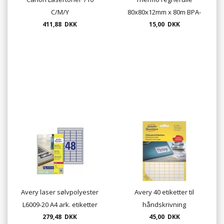
C/M/Y
80x80x12mm x 80m BPA-
411,88 DKK
15,00 DKK
fri
Avery laser sølvpolyester
Avery 40 etiketter til
L6009-20 A4 ark. etiketter
håndskrivning
47,7 x 21,2mm
279,48 DKK
multietiketter - mange
45,00 DKK