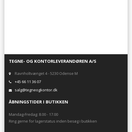
størrelser
TEGNE- OG KONTORLEVERANDØREN A/S
Ravnholtvænget 4 - 5230 Odense M
+45 66 11 36 07
salg@tegneogkontor.dk
ÅBNINGSTIDER I BUTIKKEN
Mandag-Fredag: 8.00 - 17.00
Ring gerne for lagerstatus inden besøg i butikken