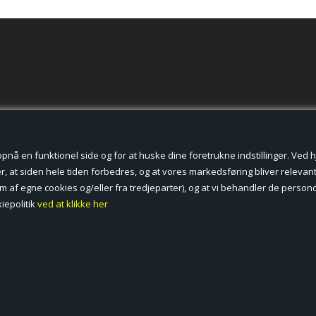
der cookies.
å en funktionel side og for at huske dine foretrukne indstillinger. Ved hjæ
, at siden hele tiden forbedres, og at vores markedsføring bliver relevant 
form af egne cookies og/eller fra tredjeparter), og at vi behandler de pers
iepolitik
ved at klikke her