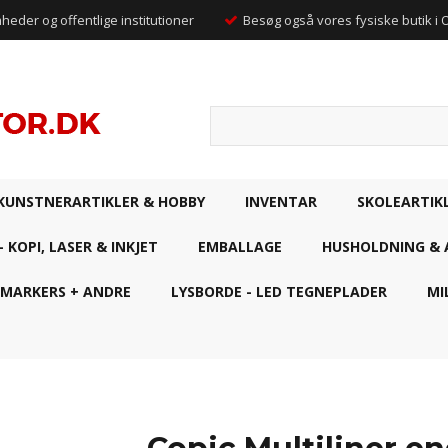
mheder og offentlige institutioner
Besøg også vores fysiske butik i
KUNSTNERARTIKLER & HOBBY
INVENTAR
SKOLEARTIK
- KOPI, LASER & INKJET
EMBALLAGE
HUSHOLDNING & 
 MARKERS + ANDRE
LYSBORDE - LED TEGNEPLADER
MI