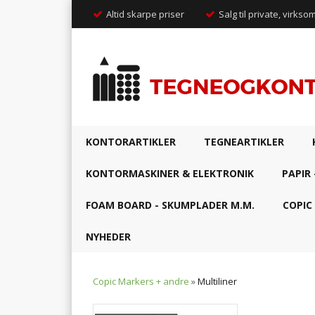
Altid skarpe priser
Salg til private, virkso
KONTORARTIKLER
TEGNEARTIKLER
KONTORMASKINER & ELEKTRONIK
PAPIR 
FOAM BOARD - SKUMPLADER M.M.
COPIC
NYHEDER
Copic Markers + andre
»
Multiliner