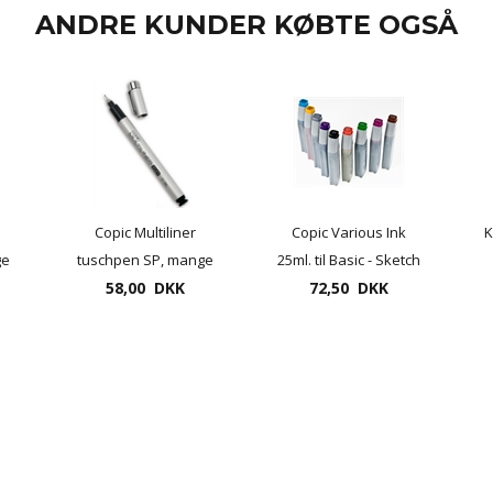
ANDRE KUNDER KØBTE OGSÅ
Copic Multiliner
Copic Various Ink
K
ge
tuschpen SP, mange
25ml. til Basic - Sketch
il
tykkelser - fra 0,03 etc.
58,00 DKK
og Ciao marker
72,50 DKK