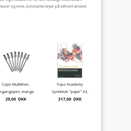
turer og rene, konstante linjer på ethvert ønsket
Copic Multiliner,
Yupo Academy
ngangspen, mange
Syntetisk "papir" A3,
ykkelser. fra 0,05 til
29,00 DKK
200 gr. til bl.a. alkohol
317,00 DKK
1,0mm
ink