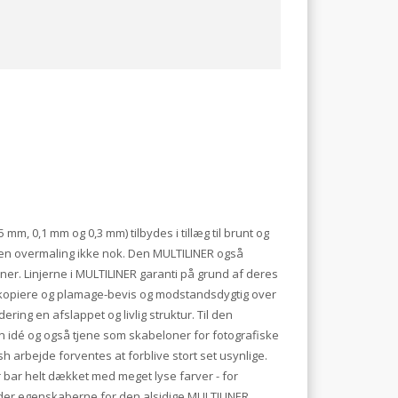
 mm, 0,1 mm og 0,3 mm) tilbydes i tillæg til brunt og
agen overmaling ikke nok. Den MULTILINER også
ner. Linjerne i MULTILINER garanti på grund af deres
 kopiere og plamage-bevis og modstandsdygtig over
ering en afslappet og livlig struktur. Til den
n idé og også tjene som skabeloner for fotografiske
ush arbejde forventes at forblive stort set usynlige.
r bar helt dækket med meget lyse farver - for
ender egenskaberne for den alsidige MULTILINER