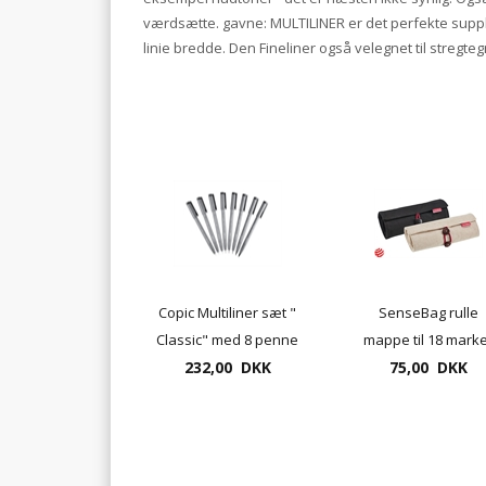
værdsætte. gavne: MULTILINER er det perfekte supple
linie bredde. Den Fineliner også velegnet til stregteg
Copic Multiliner sæt "
SenseBag rulle
Classic" med 8 penne
mappe til 18 mark
232,00 DKK
75,00 DKK