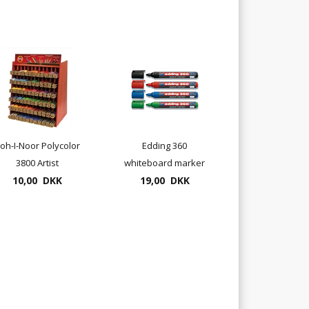
oh-I-Noor Polycolor
Edding 360
3800 Artist
whiteboard marker
Farveblyanter -
10,00 DKK
19,00 DKK
1,5/3mm
enkeltstyks -