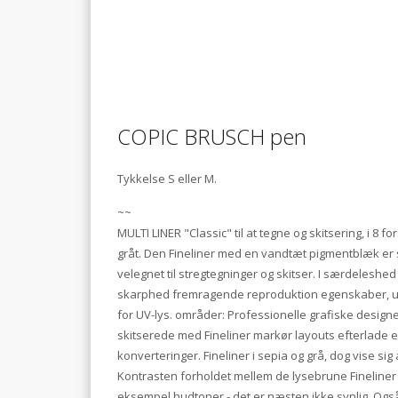
COPIC BRUSCH pen
Tykkelse S eller M.
~~
MULTI LINER "Classic" til at tegne og skitsering, i 8 f
gråt. Den Fineliner med en vandtæt pigmentblæk er s
velegnet til stregtegninger og skitser. I særdelesh
skarphed fremragende reproduktion egenskaber, uan
for UV-lys. områder: Professionelle grafiske designere 
skitserede med Fineliner markør layouts efterlade e
konverteringer. Fineliner i sepia og grå, dog vise sig
Kontrasten forholdet mellem de lysebrune Fineliner l
eksempel hudtoner - det er næsten ikke synlig. Ogs