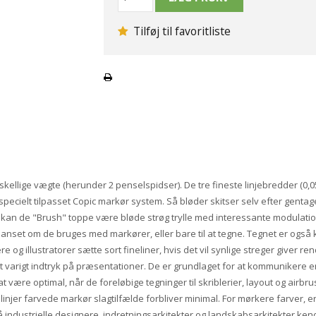
Tilføj til favoritliste
orskellige vægte (herunder 2 penselspidser). De tre fineste linjebredder (0,05
pecielt tilpasset Copic markør system. Så bløder skitser selv efter gent
ed kan de "Brush" toppe være bløde strøg trylle med interessante modulatio
set om de bruges med markører, eller bare til at tegne. Tegnet er også
og illustratorer sætte sort fineliner, hvis det vil synlige streger giver rend
t varigt indtryk på præsentationer. De er grundlaget for at kommunikere e
 at være optimal, når de foreløbige tegninger til skriblerier, layout og airbr
injer farvede markør slagtilfælde forbliver minimal. For mørkere farver, e
å industrielle designere, indretningsarkitekter og landskabsarkitekter k