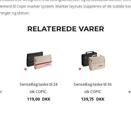
ment til Copic markør system. Markør layouts suppleres af de subtile kon
ninger og skitser.
RELATEREDE VARER
SenseBag taske til 24
SenseBag taske til 36
er
stk COPIC.
stk COPIC
e
119,00 DKK
139,75 DKK
t