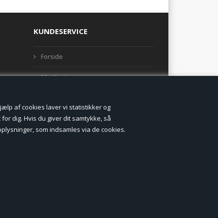
KUNDESERVICE
Forside
Min Konto
Nyheder
lp af cookies laver vi statistikker og
Vilkår og betingelser
for dig. Hvis du giver dit samtykke, så
onoplysninger, som indsamles via de cookies.
Profil
Erhverv log ind (B2B)
Ansøg om log ind til Erhverv (B2B)
Kontakt