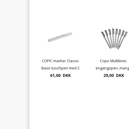
COPIC marker Classic
Copic Multiliner,
Basic tuschpen med 2
engangspen, man
spidser. Ring for
61,00 DKK
tykkelser. fra 0,05 t
29,00 DKK
lagerstatus
1,0mm