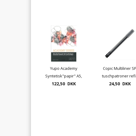
Yupo Academy
Copic Multiliner S
Syntetisk"papir" A5,
tuschpatroner refil
122,50 DKK
200 gr.
24,50 DKK