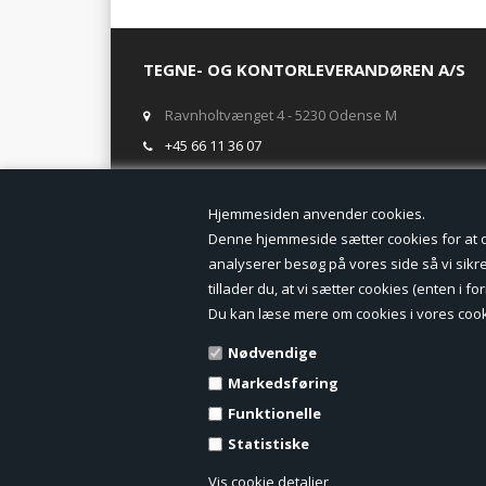
TEGNE- OG KONTORLEVERANDØREN A/S
Ravnholtvænget 4 - 5230 Odense M
+45 66 11 36 07
salg@tegneogkontor.dk
Hjemmesiden anven
ÅBNINGSTIDER I BUTIKKEN
Denne hjemmeside sætter cookies for at opn
analyserer besøg på vores side så vi sikrer
Mandag-Fredag: 8.00 - 17.00
tillader du, at vi sætter cookies (enten i 
Ring gerne for lagerstatus inden besøg i butikken
Du kan læse mere om cookies i vores cook
TILMELD DIG VORES NYHEDSBREV:
Nødvendige
Markedsføring
Funktionelle
Statistiske
Vis cookie detaljer