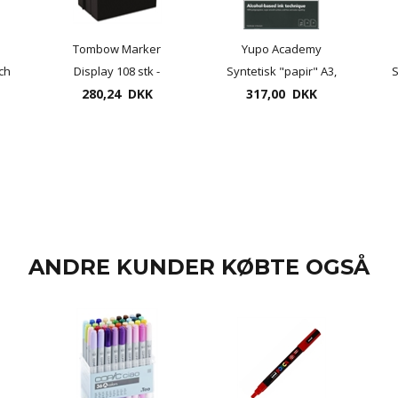
Tombow Marker
Yupo Academy
tch
Display 108 stk -
Syntetisk "papir" A3,
S
280,24 DKK
udfoldelig
200 gr. til bl.a. alkohol
317,00 DKK
penneholder i kasse
ink
ANDRE KUNDER KØBTE OGSÅ