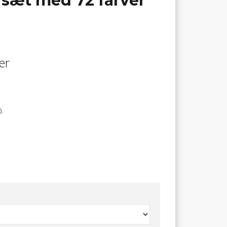
 sæt med 72 farver
er
.
r er i sættet.