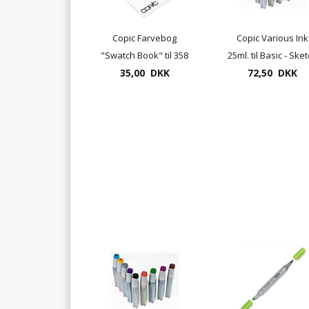
Copic Farvebog
Copic Various Ink
"Swatch Book" til 358
25ml. til Basic - Ske
35,00 DKK
farver
og Ciao marker
72,50 DKK