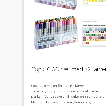
Copic CIAO sæt med 72 farve
Copic Ciao marker findes i 144 farver.
To i en = tyk og tynd spids, hver ende af marker.
Der kan fås nye spidser til markeren. ( Se tilbehør).
Markeren kan påfyldes igen ( Various ink)