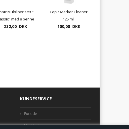
opic Multiliner sæt "
Copic Marker Cleaner
lassic" med 8 penne
125 ml.
232,00 DKK
100,00 DKK
KUNDESERVICE
Forside
Min Konto