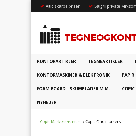
Altid skarpe priser
Salg til private, virkso
KONTORARTIKLER
TEGNEARTIKLER
KONTORMASKINER & ELEKTRONIK
PAPIR 
FOAM BOARD - SKUMPLADER M.M.
COPIC
NYHEDER
Copic Markers + andre
»
Copic Ciao markers