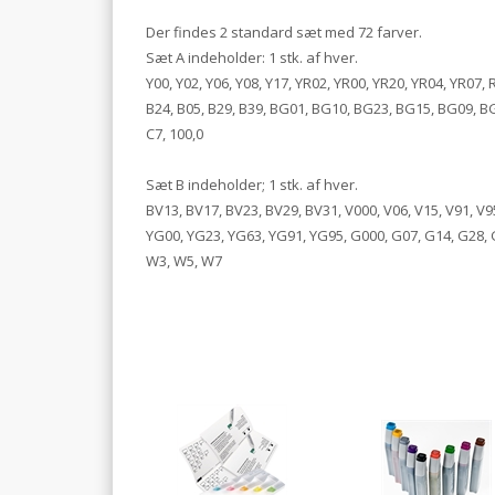
Der findes 2 standard sæt med 72 farver.
Sæt A indeholder: 1 stk. af hver.
Y00, Y02, Y06, Y08, Y17, YR02, YR00, YR20, YR04, YR07,
B24, B05, B29, B39, BG01, BG10, BG23, BG15, BG09, BG93
C7, 100,0
Sæt B indeholder; 1 stk. af hver.
BV13, BV17, BV23, BV29, BV31, V000, V06, V15, V91, V95
YG00, YG23, YG63, YG91, YG95, G000, G07, G14, G28, G85
W3, W5, W7