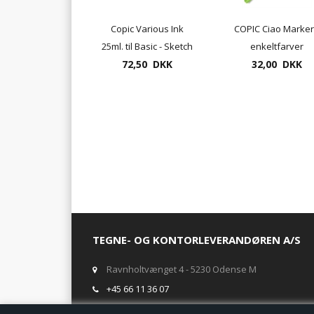
Copic Various Ink
COPIC Ciao Marker
25ml. til Basic - Sketch
enkeltfarver
og Ciao marker
72,50 DKK
32,00 DKK
TEGNE- OG KONTORLEVERANDØREN A/S
Ravnholtvænget 4 - 5230 Odense M
+45 66 11 36 07
salg@tegneogkontor.dk