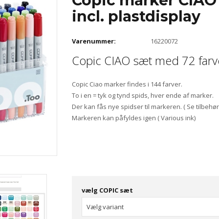
Copic marker CIAO
incl. plastdisplay
Varenummer:
16220072
Copic CIAO sæt med 72 farv
Copic Ciao marker findes i 144 farver.
To i en = tyk og tynd spids, hver ende af marker.
Der kan fås nye spidser til markeren. ( Se tilbehør)
Markeren kan påfyldes igen ( Various ink)
Tryk på Copic Ciao farvekort og se hvilke farver de
vælg COPIC sæt