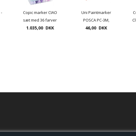
 -
Copic marker CIAO
Uni Paintmarker
C
sæt med 36 farver
POSCA PC-3M,
C
incl. plastdisplay
1.035,00 DKK
tykkelse 1,5mm
46,00 DKK