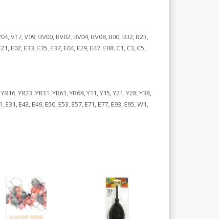
V04, V17, V09, BV00, BV02, BV04, BV08, B00, B32, B23,
 E02, E33, E35, E37, E04, E29, E47, E08, C1, C3, C5,
YR16, YR23, YR31, YR61, YR68, Y11, Y15, Y21, Y28, Y38,
31, E43, E49, E50, E53, E57, E71, E77, E93, E95, W1,