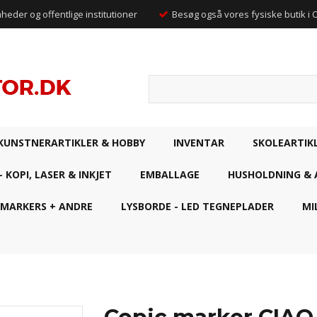
mheder og offentlige institutioner
Besøg også vores fysiske butik i
KUNSTNERARTIKLER & HOBBY
INVENTAR
SKOLEARTIK
- KOPI, LASER & INKJET
EMBALLAGE
HUSHOLDNING & 
 MARKERS + ANDRE
LYSBORDE - LED TEGNEPLADER
MI