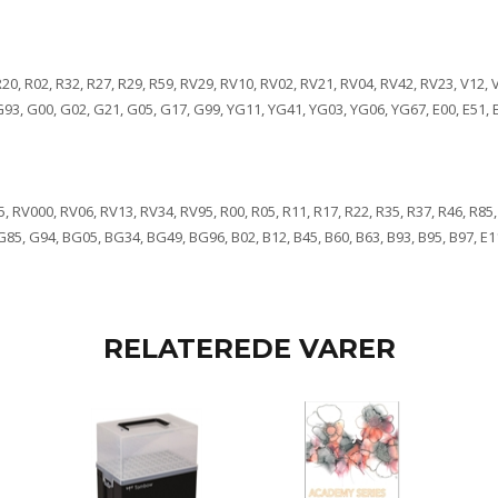
 R20, R02, R32, R27, R29, R59, RV29, RV10, RV02, RV21, RV04, RV42, RV23, V12, 
, G00, G02, G21, G05, G17, G99, YG11, YG41, YG03, YG06, YG67, E00, E51, E21,
, RV000, RV06, RV13, RV34, RV95, R00, R05, R11, R17, R22, R35, R37, R46, R85, 
, G94, BG05, BG34, BG49, BG96, B02, B12, B45, B60, B63, B93, B95, B97, E11, E
RELATEREDE VARER