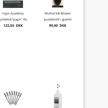
Yupo Academy
Alcohol Ink Blower
yntetisk"papir" A5,
'pustebold' i gummi
122,50 DKK
200 gr.
(udgår - 1 stk tilbage)
99,00 DKK