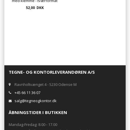
med klemme - tværformat
52,00 DKK
TEGNE- OG KONTORLEVERANDØREN A/S
Ravnholtvænget 4 - 5230 Odense M
+45 66 11 36 07
salg@tegneogkontor.dk
ÅBNINGSTIDER I BUTIKKEN
Mandag-Fredag: 8.00 - 17.00