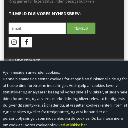
Ring gerne for lagerstatus inden besøg i butikken
TILMELD DIG VORES NYHEDSBREV:
KUNDESERVICE
Hjemmesiden anvender cookies.
Forside
Denne hjemmeside sætter cookies for at opnå en funktionel side og for
at huske dine foretrukne indstillinger. Ved hjælp af cookies laver vi
Min Konto
statistikker og analyserer besøg på vores side så vi sikrer, at siden hele
tiden forbedres, og at vores markedsføring bliver relevant for dig. Hvis
Nyheder
du giver dit samtykke, så tillader du, at vi sætter cookies (enten i form af
Vilkår og betingelser
egne cookies og/eller fra tredjeparter), og at vi behandler de
personoplysninger, som indsamles via de cookies. Du kan læse mere
Profil
om cookies i vores cookiepolitik
ved at klikke her