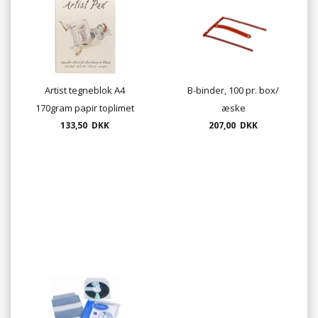
Artist tegneblok A4
B-binder, 100 pr. box/
170gram papir toplimet
æske
133,50 DKK
UDSOLGT
207,00 DKK