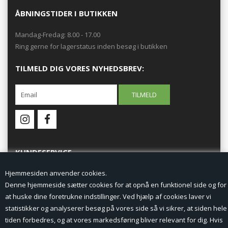
ÅBNINGSTIDER I BUTIKKEN
Mandag-Fredag: 8.00 - 17.00
Ring gerne for lagerstatus inden besøg i butikken
TILMELD DIG VORES NYHEDSBREV:
KUNDESERVICE
Hjemmesiden anvender cookies.
Forside
Denne hjemmeside sætter cookies for at opnå en funktionel side og for
at huske dine foretrukne indstillinger. Ved hjælp af cookies laver vi
Min Konto
statistikker og analyserer besøg på vores side så vi sikrer, at siden hele
tiden forbedres, og at vores markedsføring bliver relevant for dig. Hvis
Nyheder