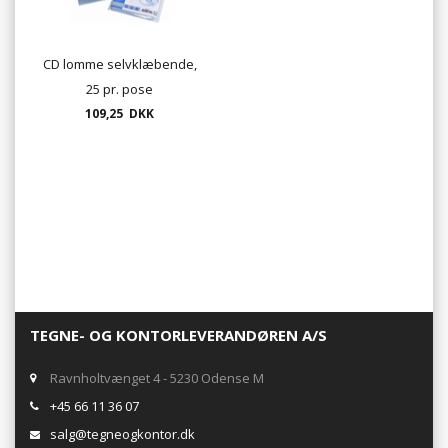
CD lomme selvklæbende,
25 pr. pose
109,25 DKK
TEGNE- OG KONTORLEVERANDØREN A/S
Ravnholtvænget 4 - 5230 Odense M
+45 66 11 36 07
salg@tegneogkontor.dk