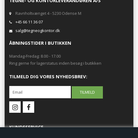
TEGNE- OG KONTORLEVERANDØREN A/S
Ravnholtvænget 4 - 5230 Odense M
+45 66 11 36 07
salg@tegneogkontor.dk
ÅBNINGSTIDER I BUTIKKEN
Mandag-Fredag: 8.00 - 17.00
Ring gerne for lagerstatus inden besøg i butikken
TILMELD DIG VORES NYHEDSBREV:
KUNDESERVICE