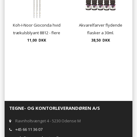
Koh-I-Noor Gioconda hvid
Akvarelfarver flydende
trækulsblyant 8812 - flere
flasker a 30ml.
hårdheder
11,00 DKK
38,50 DKK
TEGNE- OG KONTORLEVERANDØREN A/S
Ravnholtvænget 4 - 5230 Odense M
+45 66 11 36 07