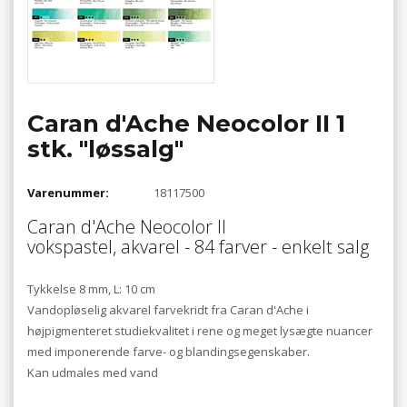
Caran d'Ache Neocolor II 1
stk. "løssalg"
Varenummer:
18117500
Caran d'Ache Neocolor II
vokspastel, akvarel - 84 farver - enkelt salg
Tykkelse 8 mm, L: 10 cm
Vandopløselig akvarel farvekridt fra Caran d'Ache i
højpigmenteret studiekvalitet i rene og meget lysægte nuancer
med imponerende farve- og blandingsegenskaber.
Kan udmales med vand