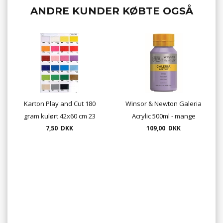
ANDRE KUNDER KØBTE OGSÅ
Karton Play and Cut 180
Winsor & Newton Galeria
gram kulørt 42x60 cm 23
Acrylic 500ml - mange
7,50 DKK
farver
109,00 DKK
farver