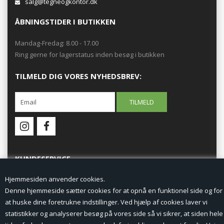
salg@tegneogkontor.dk
ÅBNINGSTIDER I BUTIKKEN
Mandag-Fredag: 8.00 - 17.00
Ring gerne for lagerstatus inden besøg i butikken
TILMELD DIG VORES NYHEDSBREV:
KUNDESERVICE
Hjemmesiden anvender cookies.
Forside
Denne hjemmeside sætter cookies for at opnå en funktionel side og for
at huske dine foretrukne indstillinger. Ved hjælp af cookies laver vi
Min Konto
statistikker og analyserer besøg på vores side så vi sikrer, at siden hele