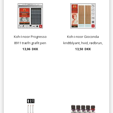
Koh-I-noor Progresso
Koh-i-noor Gioconda
8911 træfri grafit pen
kridtblyant, hvid, rødbrun,
13,06 DKK
Ø10mm
lys og mørkbrun
13,50 DKK