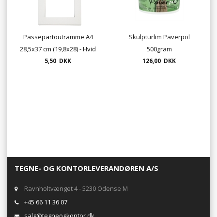
Passepartoutramme A4
Skulpturlim Paverpol
28,5x37 cm (19,8x28) - Hvid
500gram
5,50 DKK
126,00 DKK
TEGNE- OG KONTORLEVERANDØREN A/S
Ravnholtvænget 4 - 5230 Odense M
+45 66 11 36 07
salg@tegneogkontor.dk