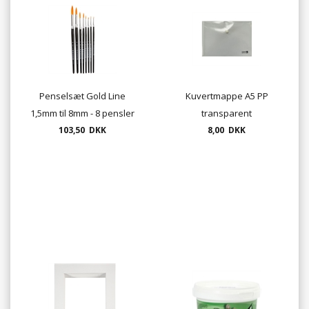
Penselsæt Gold Line
Kuvertmappe A5 PP
1,5mm til 8mm - 8 pensler
transparent
103,50 DKK
pr. sæt
8,00 DKK