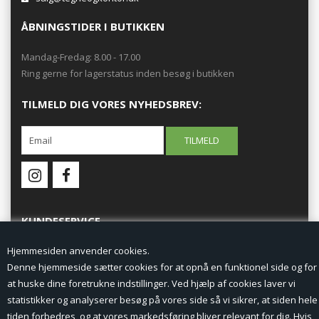
ÅBNINGSTIDER I BUTIKKEN
Mandag-Fredag: 8.00 - 17.00
Ring gerne for lagerstatus inden besøg i butikken
TILMELD DIG VORES NYHEDSBREV:
KUNDESERVICE
Hjemmesiden anvender cookies.
Forside
Denne hjemmeside sætter cookies for at opnå en funktionel side og for
at huske dine foretrukne indstillinger. Ved hjælp af cookies laver vi
Min Konto
statistikker og analyserer besøg på vores side så vi sikrer, at siden hele
tiden forbedres, og at vores markedsføring bliver relevant for dig. Hvis
Nyheder