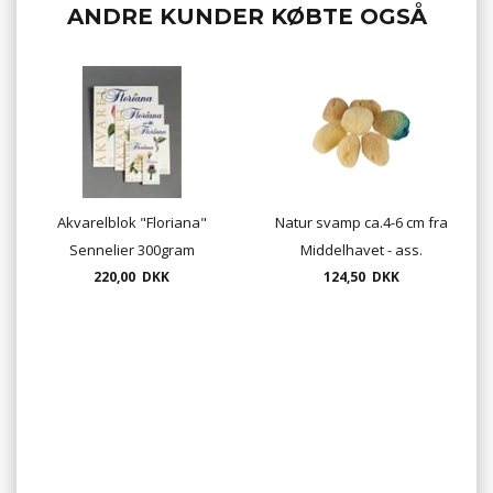
ANDRE KUNDER KØBTE OGSÅ
Akvarelblok "Floriana"
Natur svamp ca.4-6 cm fra
Sennelier 300gram
Middelhavet - ass.
30x40cm 20ark ( tilbud =
220,00 DKK
størrelser - 10 stk. pr.
124,50 DKK
restsalg)
pose