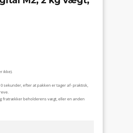
tal M2, 2 kg vægt,
 ikke).
0 sekunder, efter at pakken er tager af- praktisk,
reve.
og fratrækker beholderens vægt, eller en anden