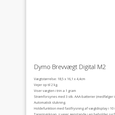
Dymo Brevvægt Digital M2
Vægtstørrelse: 18,5 x 16,1 x 4,4cm
Vejer op til 2 kg.
Viser vægten i trin a 1 gram
Strømforsynes med 3 stk. AAA-batterier (medfølger i
Automatisk slukning.
Holdefunktion med fastfrysning af vægtdisplay i 10 s
Tareringsknap, = vejer genstande i en beholder og