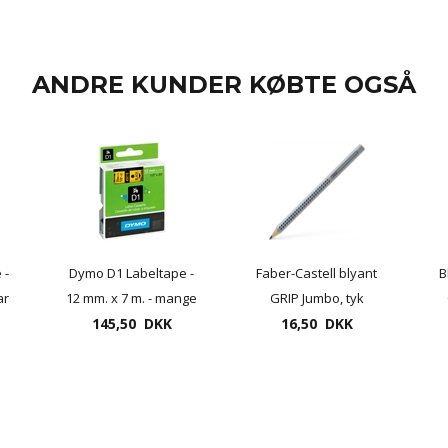
ANDRE KUNDER KØBTE OGSÅ
 -
Dymo D1 Labeltape -
Faber-Castell blyant
B
ar
12 mm. x 7 m. - mange
GRIP Jumbo, tyk
145,50 DKK
farver
blyant, hårhed B
16,50 DKK