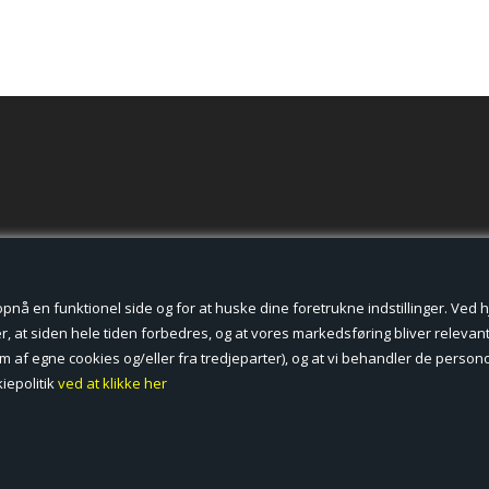
der cookies.
å en funktionel side og for at huske dine foretrukne indstillinger. Ved hjæ
, at siden hele tiden forbedres, og at vores markedsføring bliver relevant 
form af egne cookies og/eller fra tredjeparter), og at vi behandler de pers
iepolitik
ved at klikke her