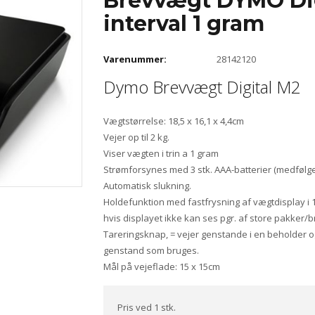
Brevvægt DYMO Digi
interval 1 gram
Varenummer:
28142120
Dymo Brevvægt Digital M2
Vægtstørrelse: 18,5 x 16,1 x 4,4cm
Vejer op til 2 kg.
Viser vægten i trin a 1 gram
Strømforsynes med 3 stk. AAA-batterier (medfølger
Automatisk slukning.
Holdefunktion med fastfrysning af vægtdisplay i 1
hvis displayet ikke kan ses pgr. af store pakker/b
Tareringsknap, = vejer genstande i en beholder 
genstand som bruges.
Mål på vejeflade: 15 x 15cm
Pris ved 1 stk.