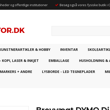
mheder og offentlige institutioner
Besøg også vores fysiske butik i
KUNSTNERARTIKLER & HOBBY
INVENTAR
SKOLEARTIK
- KOPI, LASER & INKJET
EMBALLAGE
HUSHOLDNING & 
 MARKERS + ANDRE
LYSBORDE - LED TEGNEPLADER
MI