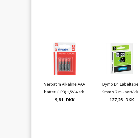
Verbatim Alkaline AAA
Dymo D1 Labeltape
batteri (LR3) 1,5V 4 stk.
9mm x 7 m - sort/kl
9,81 DKK
pr. pakke
127,25 DKK
el. sort/hvid