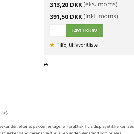
(eks. moms)
313,20 DKK
(inkl. moms)
391,50 DKK
Tilføj til favoritliste
kke).
ekunder, efter at pakken er tager af- praktisk, hvis displayet ikke kan ses
 fratrækker beholderens vægt, eller en anden genstand som bruges.