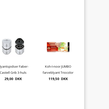
lyantspidser Faber-
Koh-I-noor JUMBO
Castell Grib 3-huls
farveblyant Triocolor
29,00 DKK
NATUR, 12 pr. sæt
119,50 DKK