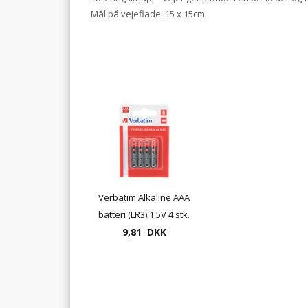
Mål på vejeflade: 15 x 15cm
Verbatim Alkaline AAA
batteri (LR3) 1,5V 4 stk.
9,81 DKK
pr. pakke