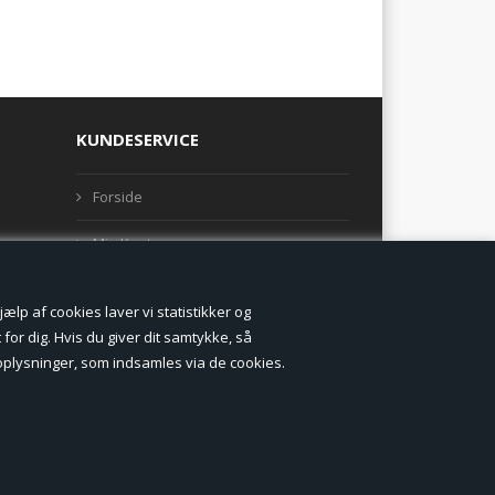
KUNDESERVICE
Forside
Min Konto
Nyheder
lp af cookies laver vi statistikker og
Vilkår og betingelser
for dig. Hvis du giver dit samtykke, så
onoplysninger, som indsamles via de cookies.
Profil
Erhverv log ind (B2B)
Ansøg om log ind til Erhverv (B2B)