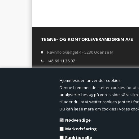
TEGNE- OG KONTORLEVERANDØREN A/S
Ravnholtvænget 4 - 5230 Odense M
+45 66 11 36 07
salg@tegneogkontor.dk
Hjemmesiden anven
ÅBNINGSTIDER I BUTIKKEN
Denne hjemmeside sætter cookies for at opn
analyserer besøg på vores side så vi sikrer
Mandag-Fredag: 8.00 - 17.00
tillader du, at vi sætter cookies (enten i 
Ring gerne for lagerstatus inden besøg i butikken
Du kan læse mere om cookies i vores cook
TILMELD DIG VORES NYHEDSBREV:
Nødvendige
Markedsføring
Funktionelle