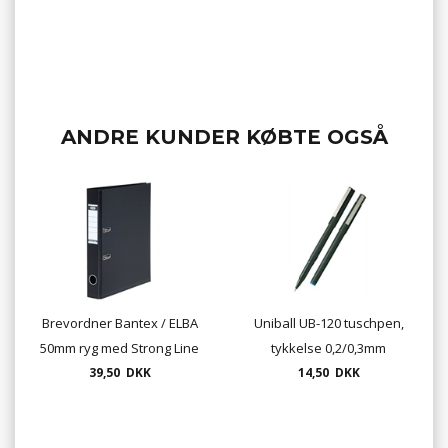
ANDRE KUNDER KØBTE OGSÅ
Brevordner Bantex / ELBA
Uniball UB-120 tuschpen,
50mm ryg med Strong Line
tykkelse 0,2/0,3mm
forstærkning - mange
39,50 DKK
14,50 DKK
farver