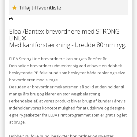
Tilføj til favoritliste
Elba /Bantex brevordnere med STRONG-
LINE®
Med kantforstærkning - bredde 80mm ryg.
ELBA Strong-Line brevordnere kan bruges år efter år.
Den solide brevordner udmærker sig ved at have en dobbelt
beskyttende PP folie bund som beskytter både reoler og selve
brevordneren mod slitage.
Desuden er brevordner mekanismen så solid at den holder til
mange års brug og klarer en stor vægtbelastning.
I erkendelse af, at vores produkt bliver brugt af kunder i årevis
indeholder vores koncept mulighed for at udskrive og designe
egne rygetiketter fra ELBA Print programmet som er gratis og let
at bruge.
Dobbelt PP folie bund, beskytter brevordner og inventar