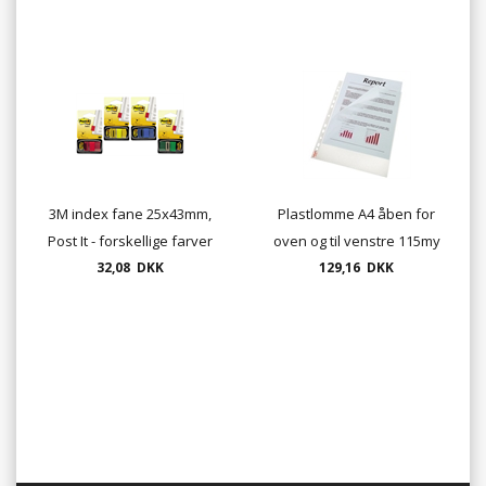
3M index fane 25x43mm,
Plastlomme A4 åben for
Post It - forskellige farver
oven og til venstre 115my
32,08 DKK
Esselte 100/ks.
129,16 DKK