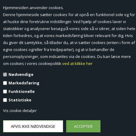
Hjemmesiden anvender cookies.
Forside
Denne hjemmeside sætter cookies for at opnå en funktionel side og for
at huske dine foretrukne indstillinger. Ved hjælp af cookies laver vi
Min Konto
statistikker og analyserer besøg på vores side så vi sikrer, at siden hele
tiden forbedres, og at vores markedsføring bliver relevant for dig. Hvis
Nyheder
du giver dit samtykke, så tillader du, at vi sætter cookies (enten i form af
Vilkår og betingelser
egne cookies og/eller fra tredjeparter), og at vi behandler de
personoplysninger, som indsamles via de cookies. Du kan læse mere
Profil
om cookies i vores cookiepolitik
ved at klikke her
Nødvendige
Erhverv log ind (B2B)
Markedsføring
Ansøg om log ind til Erhverv (B2B)
Funktionelle
Statistiske
Kontakt
Vis cookie detaljer
Favorit
Fortrydelsesformular