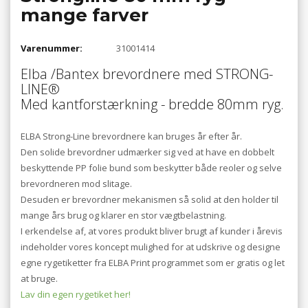
mange farver
Varenummer:
31001414
Elba /Bantex brevordnere med STRONG-
LINE®
Med kantforstærkning - bredde 80mm ryg.
ELBA Strong-Line brevordnere kan bruges år efter år.
Den solide brevordner udmærker sig ved at have en dobbelt
beskyttende PP folie bund som beskytter både reoler og selve
brevordneren mod slitage.
Desuden er brevordner mekanismen så solid at den holder til
mange års brug og klarer en stor vægtbelastning.
I erkendelse af, at vores produkt bliver brugt af kunder i årevis
indeholder vores koncept mulighed for at udskrive og designe
egne rygetiketter fra ELBA Print programmet som er gratis og let
at bruge.
Lav din egen rygetiket her!