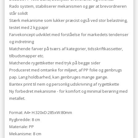
Rado system, stabiliserer mekanismen og gør at brevordneren
står solidt
Stærk mekanisme som lukker præcist også ved stor belastning,
testet med 2 kg papir
Farvekoncept udviklet med forståelse for markedets tendenser
og indretning
Matchende farver på tværs af kategorier, tidsskriftkassetter,
tilbudsmapper etc.
Matchende rygettiketter med tryk på begge sider
Produceret med omtanke for miljøet, af PP folie og genbrugs
pap. Lang holdbarhed, kan genbruges mange gange.
Bantex print til nem og personlig udskrivning af rygettikette
Ny forbedret mekanisme - for komfort og minimal berøring med
metallet.
Format: A4+ H:320xD:285xW:80mm
Rygbredde: 8 cm
Materiale: PP
Mekanisme: 8 cm