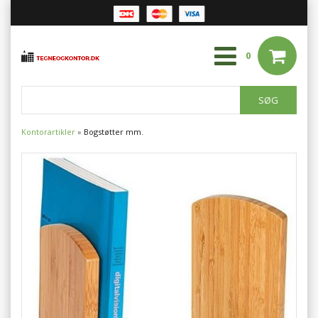
0
Kontorartikler
»
Bogstøtter mm.