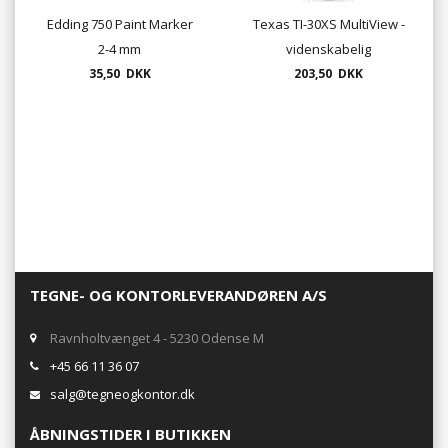
Edding 750 Paint Marker
Texas TI-30XS MultiView -
2-4 mm
videnskabelig
35,50 DKK
regnemaskine
203,50 DKK
TEGNE- OG KONTORLEVERANDØREN A/S
Ravnholtvænget 4 - 5230 Odense M
+45 66 11 36 07
salg@tegneogkontor.dk
ÅBNINGSTIDER I BUTIKKEN