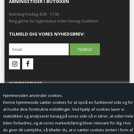
ÅBNINGSTIDER I BUTIKKEN
Mandag-Fredag: 8.00 - 17.00
Ring gerne for lagerstatus inden besøg i butikken
TILMELD DIG VORES NYHEDSBREV:
KUNDESERVICE
Hjemmesiden anvender cookies.
Forside
Denne hjemmeside sætter cookies for at opnå en funktionel side og for
at huske dine foretrukne indstillinger. Ved hjælp af cookies laver vi
Min Konto
statistikker og analyserer besøg på vores side så vi sikrer, at siden hele
tiden forbedres, og at vores markedsføring bliver relevant for dig. Hvis
Nyheder
du giver dit samtykke, så tillader du, at vi sætter cookies (enten i form af