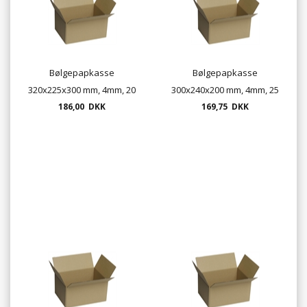
Bølgepapkasse
Bølgepapkasse
320x225x300 mm, 4mm, 20
300x240x200 mm, 4mm, 25
stk. pr. bundt
186,00 DKK
169,75 DKK
pr. bundt