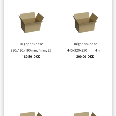
Bølgepapkasse
Bølgepapkasse
380x190x190 mm, 4mm, 25
440x320x250 mm, 4mm,
stk. pr. bundt
180,50 DKK
25stk. pr. bundt
300,00 DKK