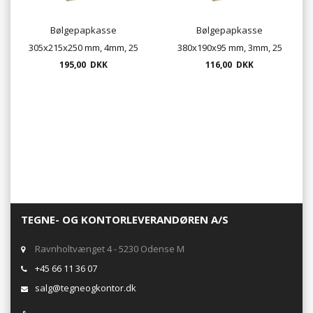
Bølgepapkasse
Bølgepapkasse
305x215x250 mm, 4mm, 25
380x190x95 mm, 3mm, 25
stk. pr. bundt
195,00 DKK
stk. pr. bundt
116,00 DKK
TEGNE- OG KONTORLEVERANDØREN A/S
Ravnholtvænget 4 - 5230 Odense M
+45 66 11 36 07
salg@tegneogkontor.dk