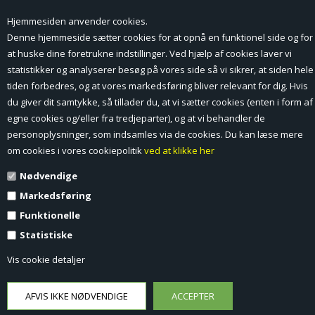
Hjemmesiden anvender cookies.
Forside
Denne hjemmeside sætter cookies for at opnå en funktionel side og for
at huske dine foretrukne indstillinger. Ved hjælp af cookies laver vi
Min Konto
statistikker og analyserer besøg på vores side så vi sikrer, at siden hele
tiden forbedres, og at vores markedsføring bliver relevant for dig. Hvis
Nyheder
du giver dit samtykke, så tillader du, at vi sætter cookies (enten i form af
Vilkår og betingelser
egne cookies og/eller fra tredjeparter), og at vi behandler de
personoplysninger, som indsamles via de cookies. Du kan læse mere
Profil
om cookies i vores cookiepolitik
ved at klikke her
Nødvendige
Erhverv log ind (B2B)
Markedsføring
Ansøg om log ind til Erhverv (B2B)
Funktionelle
Statistiske
Kontakt
Vis cookie detaljer
Favorit
Fortrydelsesformular