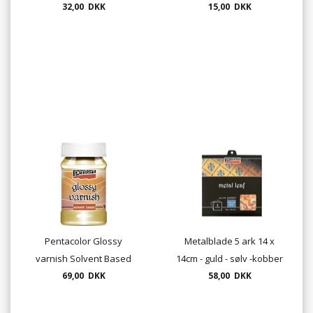
32,00 DKK
15,00 DKK
Pentacolor Glossy
Metalblade 5 ark 14 x
varnish Solvent Based
14cm - guld - sølv -kobber
69,00 DKK
100ml.
58,00 DKK