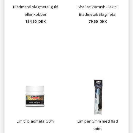
Bladmetal slagmetal guld
Shellac Varnish - lak til
eller kobber
Bladmetal/Slagmetal
154,50 DKK
79,50 DKK
125ml.
Lim til bladmetal 50ml
Lim pen 5mm med flad
spids