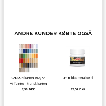
ANDRE KUNDER KØBTE OGSÅ
CANSON karton 160g A4
Lim til bladmetal 50ml
Mi-Teintes - Fransk karton
(enkelt ark)
7,50 DKK
32,00 DKK