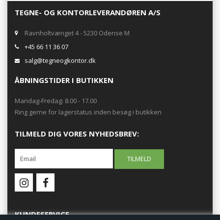
TEGNE- OG KONTORLEVERANDØREN A/S
Ravnholtvænget 4 - 5230 Odense M
+45 66 11 36 07
salg@tegneogkontor.dk
ÅBNINGSTIDER I BUTIKKEN
Mandag-Fredag: 8.00 - 17.00
Ring gerne for lagerstatus inden besøg i butikken
TILMELD DIG VORES NYHEDSBREV:
KUNDESERVICE