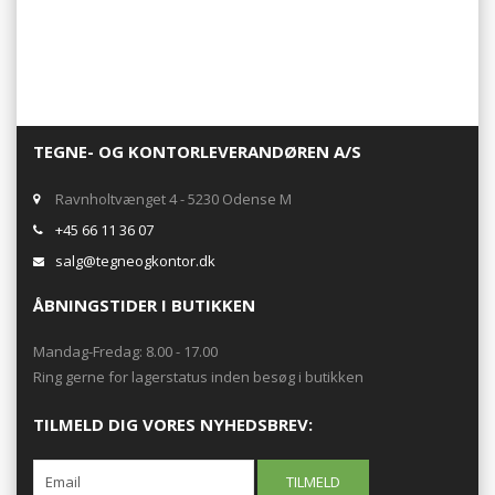
TEGNE- OG KONTORLEVERANDØREN A/S
Ravnholtvænget 4 - 5230 Odense M
+45 66 11 36 07
salg@tegneogkontor.dk
ÅBNINGSTIDER I BUTIKKEN
Mandag-Fredag: 8.00 - 17.00
Ring gerne for lagerstatus inden besøg i butikken
TILMELD DIG VORES NYHEDSBREV: