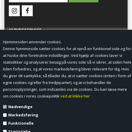
KUNDESERVICE
Hjemmesiden anvender cookies.
Forside
Denne hjemmeside sætter cookies for at opnå en funktionel side og for
at huske dine foretrukne indstillinger. Ved hjælp af cookies laver vi
Min Konto
statistikker og analyserer besøg på vores side så vi sikrer, at siden hele
tiden forbedres, og at vores markedsføring bliver relevant for dig. Hvis
Nyheder
du giver dit samtykke, så tillader du, at vi sætter cookies (enten i form af
Vilkår og betingelser
egne cookies og/eller fra tredjeparter), og at vi behandler de
personoplysninger, som indsamles via de cookies. Du kan læse mere
Profil
om cookies i vores cookiepolitik
ved at klikke her
Nødvendige
Erhverv log ind (B2B)
Markedsføring
Ansøg om log ind til Erhverv (B2B)
Funktionelle
Statistiske
Kontakt