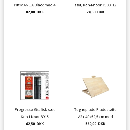
Pitt MANGA Black med 4
sæt, Koh-i-noor 1500, 12
penne India Ink
82,00 DKK
74,50 DKK
stk/sæt
Progresso Grafisk sæt
Tegneplade Pladestøtte
Koh-I-Noor 8915
A3+ 40x52,5 cm med
62,50 DKK
holder UDSOLGT
569,00 DKK