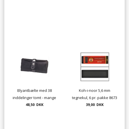
Blyantbælte med 38
Koh-i-noor 5,6 mm
inddelinger tomt - mange
tegnekul, 6 pr. pakke 8673
48,50 DKK
farver
39,00 DKK